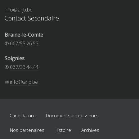
info@arjb.be
Contact Secondalre
Braine-le-Comte
✆
067/55.26.53
Soignies
✆
067/33.44.44
✉
info@arjb.be
Candidature
Documents professeurs
Nos partenaires
Histoire
Archives