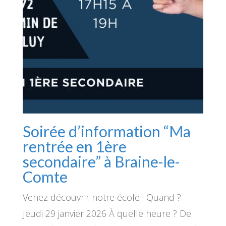
Soirée d’information “Ma
rentrée en 1ère
secondaire” à Braine-le-
Comte
Venez découvrir notre école ! Quand ?
Jeudi 29 janvier 2026 À quelle heure ? De