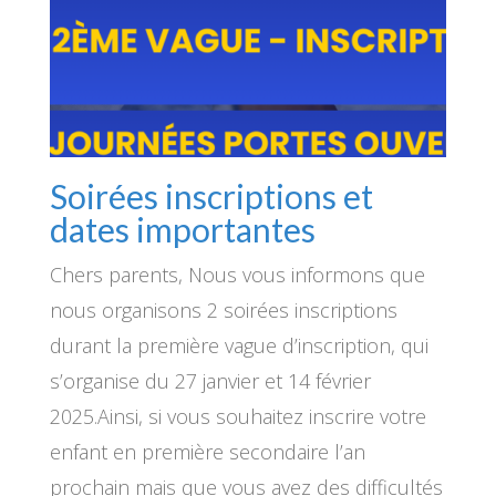
Soirées inscriptions et
dates importantes
Chers parents, Nous vous informons que
nous organisons 2 soirées inscriptions
durant la première vague d’inscription, qui
s’organise du 27 janvier et 14 février
2025.Ainsi, si vous souhaitez inscrire votre
enfant en première secondaire l’an
prochain mais que vous avez des difficultés