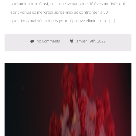
contamination. Ainsi, c’est une soixantaine d’élèves motivés qui
sont venus ce mercredi après-midi se confronter à 30
questions mathématiques pour l’épreuve éliminatoire. […]
No Comments
janvier 19th, 2022