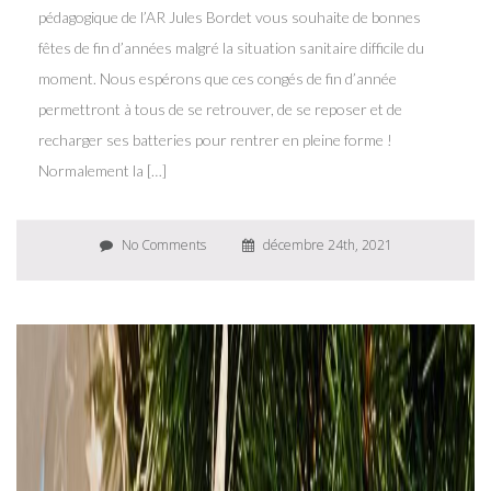
pédagogique de l’AR Jules Bordet vous souhaite de bonnes
fêtes de fin d’années malgré la situation sanitaire difficile du
moment. Nous espérons que ces congés de fin d’année
permettront à tous de se retrouver, de se reposer et de
recharger ses batteries pour rentrer en pleine forme !
Normalement la […]
No Comments
décembre 24th, 2021