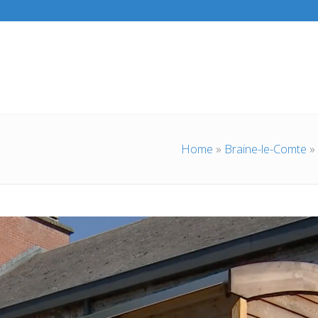
Home
»
Braine-le-Comte
»