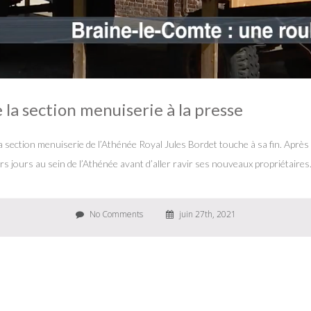
 la section menuiserie à la presse
 la section menuiserie de l’Athénée Royal Jules Bordet touche à sa fin. Après
s jours au sein de l’Athénée avant d’aller ravir ses nouveaux propriétaires.
No Comments
juin 27th, 2021