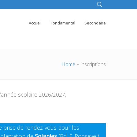
Accueil
Fondamental
Secondaire
Home
»
Inscriptions
l’année scolaire 2026/2027.
 prise de rendez-vous pour les
implantation de
Soignies
(Bd. F. Roosevelt,