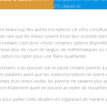
27), cliquez ici.
ent beaucoup des autres inscriptions car elles constit
t par rare que les élèves suivent toute leur scolarité d
ndaire, c’est donc choisir certaines options disponible
(choisir plus de cours de langue, de mathématiques ou 
 option ou opter pour une filière qualifiante).
certains, a pu pousser par le passé certains parents à p
bles palabres avant que les
vraies
inscriptions ne soient 
ctimes d’un stress inutile, les parents ne savaient plus 
u non finalement avant de pouvoir accepter de nouvelles 
 pour pallier cette situation en organisant de manière p