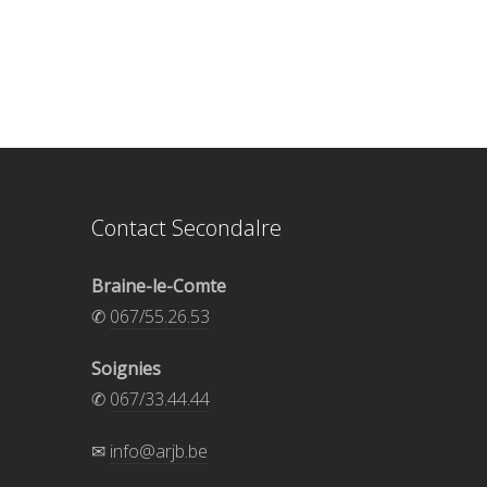
Contact Secondalre
Braine-le-Comte
✆
067/55.26.53
Soignies
✆
067/33.44.44
✉
info@arjb.be