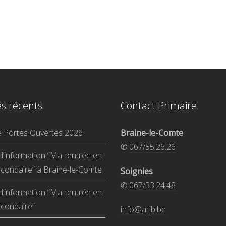
es récents
Contact Primaire
e Portes Ouvertes 2026
Braine-le-Comte
✆
067/55.26.26
d’information “Ma rentrée en
condaire” à Braine-le-Comte
Soignies
✆
067/33.24.48
d’information “Ma rentrée en
condaire”
info@arjb.be