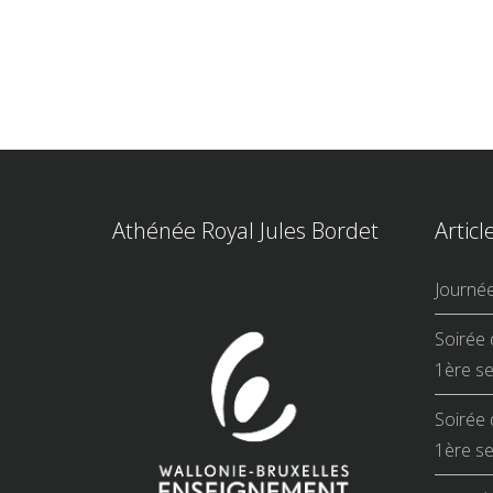
Athénée Royal Jules Bordet
Articl
Journé
Soirée 
1ère se
Soirée 
1ère se