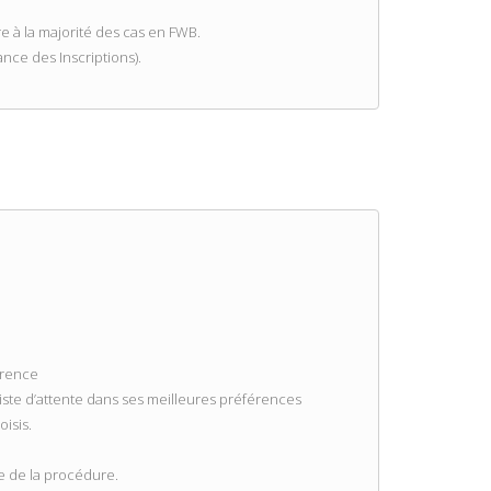
re à la majorité des cas en FWB.
ce des Inscriptions).
érence
iste d’attente dans ses meilleures préférences
oisis.
te de la procédure.