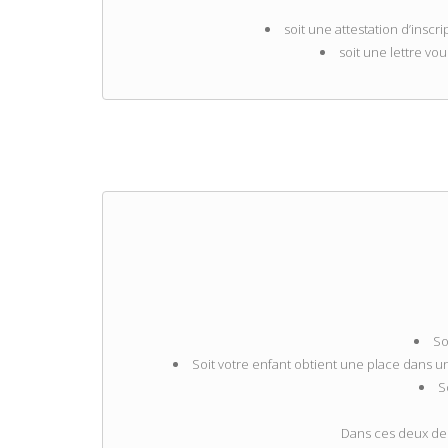
soit une attestation d’inscr
soit une lettre v
So
Soit votre enfant obtient une place dans u
S
Dans ces deux dern