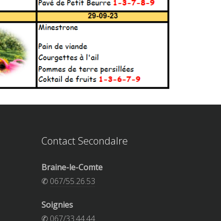
Contact Secondalre
Braine-le-Comte
✆
067/55.26.53
Soignies
✆
067/33.44.44