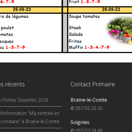
es récents
Contact Primaire
e Portes Ouvertes 2026
Braine-le-Comte
✆
067/55.26.26
d’information “Ma rentrée en
condaire” à Braine-le-Comte
Soignies
✆
067/33.24.48