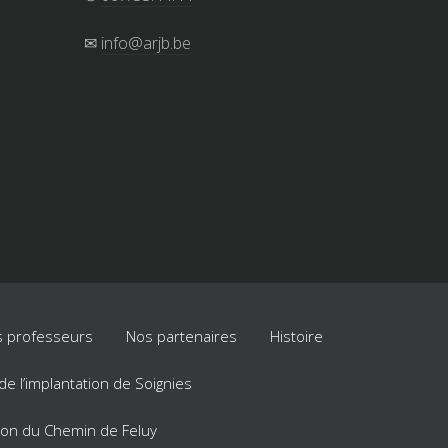
✉
info@arjb.be
 professeurs
Nos partenaires
Histoire
e de l’implantation de Soignies
ation du Chemin de Feluy