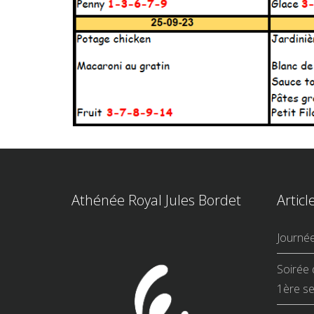
Athénée Royal Jules Bordet
Articl
Journé
Soirée 
1ère se