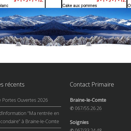
es récents
Contact Primaire
e Portes Ouvertes 2026
Braine-le-Comte
✆
067/55.26.26
d’information “Ma rentrée en
condaire” à Braine-le-Comte
Soignies
✆
067/33.24.48