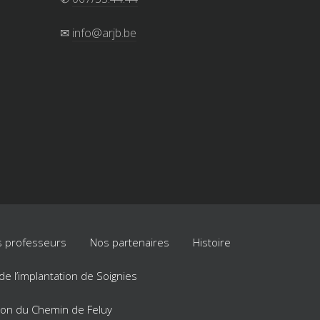
✉
info@arjb.be
 professeurs
Nos partenaires
Histoire
e de l’implantation de Soignies
ation du Chemin de Feluy