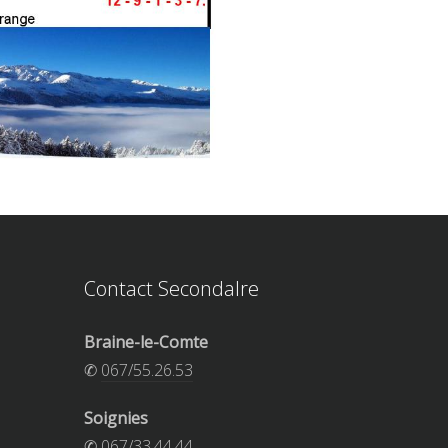
Contact Secondalre
Braine-le-Comte
✆
067/55.26.53
Soignies
✆
067/33.44.44