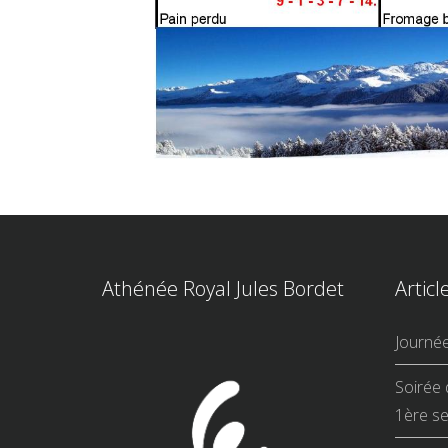
Athénée Royal Jules Bordet
Articl
Journé
Soirée 
1ère se