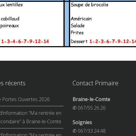
es récents
Contact Primaire
e Portes Ouvertes 2026
Braine-le-Comte
✆
067/55.26.26
d’information “Ma rentrée en
condaire” à Braine-le-Comte
Soignies
✆
067/33.24.48
d’information “Ma rentrée en