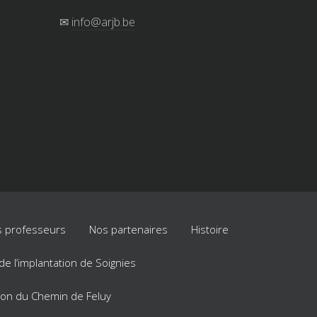
✉
info@arjb.be
 professeurs
Nos partenaires
Histoire
e de l’implantation de Soignies
ation du Chemin de Feluy