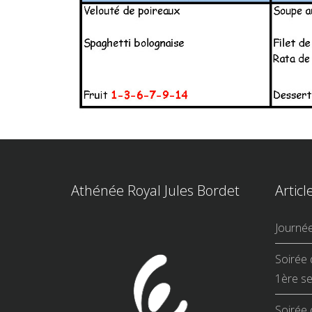
Athénée Royal Jules Bordet
Articl
Journé
Soirée 
1ère se
Soirée 