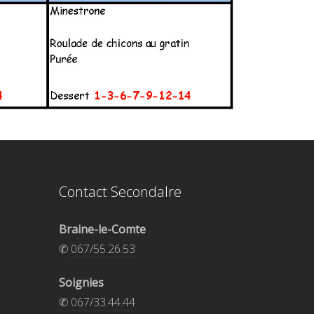
Contact Secondalre
Braine-le-Comte
✆
067/55.26.53
Soignies
✆
067/33.44.44