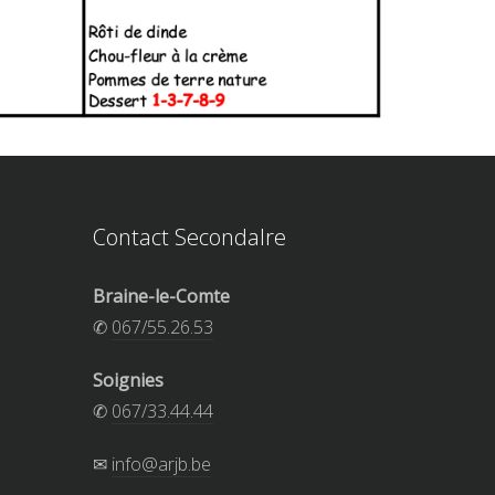
Contact Secondalre
Braine-le-Comte
✆
067/55.26.53
Soignies
✆
067/33.44.44
✉
info@arjb.be