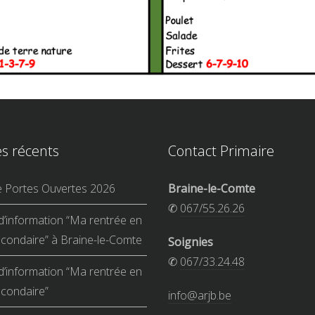
es récents
Contact Primaire
e Portes Ouvertes 2026
Braine-le-Comte
✆
067/55.26.26
d’information “Ma rentrée en
condaire” à Braine-le-Comte
Soignies
✆
067/33.24.48
d’information “Ma rentrée en
condaire”
info@arjb.be