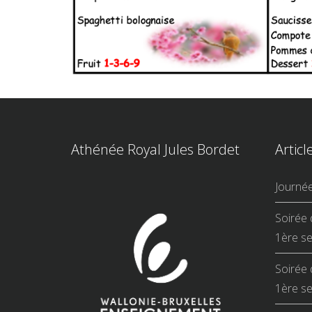
Athénée Royal Jules Bordet
Articl
Journé
Soirée 
1ère se
Soirée 
1ère se