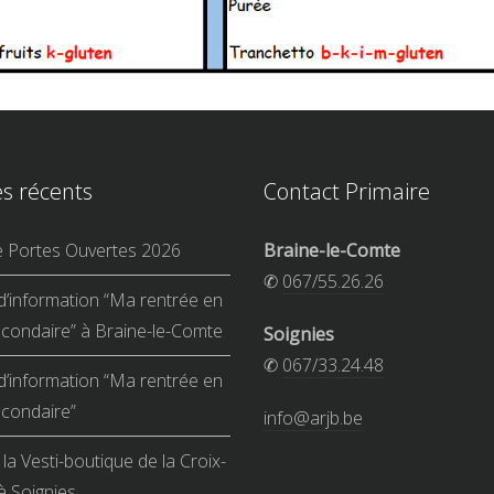
es récents
Contact Primaire
e Portes Ouvertes 2026
Braine-le-Comte
✆
067/55.26.26
d’information “Ma rentrée en
condaire” à Braine-le-Comte
Soignies
✆
067/33.24.48
d’information “Ma rentrée en
condaire”
info@arjb.be
la Vesti-boutique de la Croix-
 Soignies