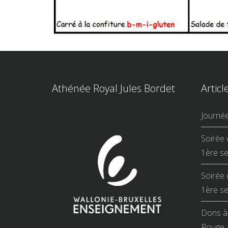
Athénée Royal Jules Bordet
Articl
Journé
Soirée 
1ère se
Soirée 
1ère se
Dons à 
Rouge à