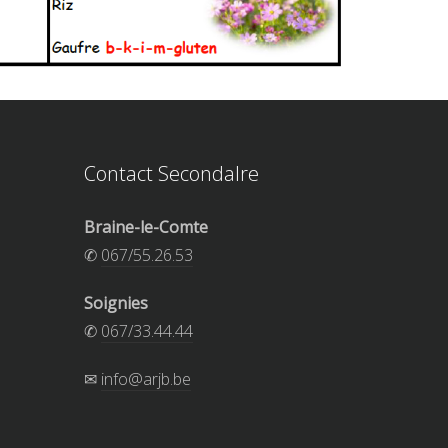
Contact Secondalre
Braine-le-Comte
✆
067/55.26.53
Soignies
✆
067/33.44.44
✉
info@arjb.be