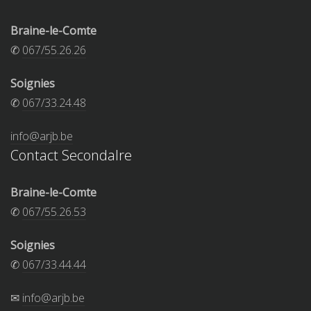
Braine-le-Comte
✆
067/55.26.26
Soignies
✆
067/33.24.48
info@arjb.be
Contact Secondalre
Braine-le-Comte
✆
067/55.26.53
Soignies
✆
067/33.44.44
✉
info@arjb.be