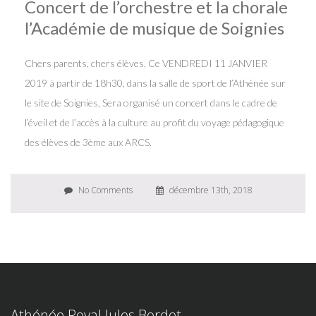
Concert de l’orchestre et la chorale
l’Académie de musique de Soignies
Chers parents, chers élèves, Ce VENDREDI 11 JANVIER
2019 à partir de 18h30, dans la salle de sport de l’Athénée sur
le site de Soignies, Sera organisé un concert dans le cadre de
l’éveil et de l’accès à la culture au profit du voyage pédagogique
des élèves de 3ème aux ARCS.
No Comments
décembre 13th, 2018
Athénée Royal Jules Bordet