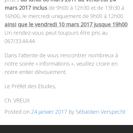
mars 2017 inclus
de 9h00 à 12h30 et de 13h30 à
16h00, le mercredi uniquement de 9h00 à 12h00
ainsi
que le vendredi 10 mars 2017 jusque 19h00
.
Un rendez-vous peut toujours être pris au
067/33.44.44.
Dans l’attente de vous rencontrer nombreux à
notre soirée « informations », veuillez croire en
notre entier dévouement.
Le Préfet des Etudes,
Ch. VREUX
Posted on
24 janvier 2017
by
Sébastien Verspecht