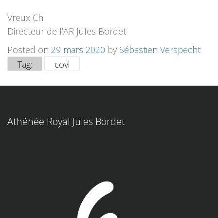
Vreux Ch
Directeur de l’AR Jules Bordet
Posted on
29 mars 2020
by
Sébastien Verspecht
Tag:
covi
Athénée Royal Jules Bordet