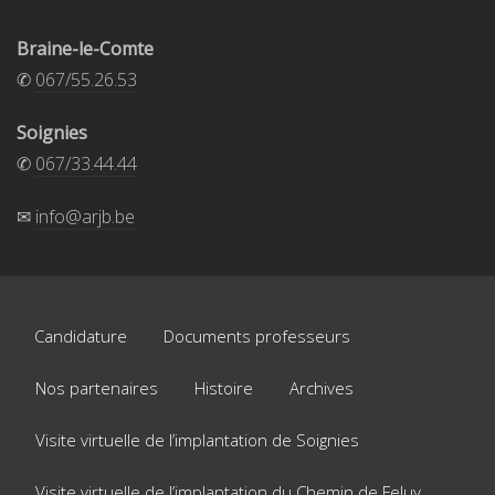
Braine-le-Comte
✆
067/55.26.53
Soignies
✆
067/33.44.44
✉
info@arjb.be
Candidature
Documents professeurs
Nos partenaires
Histoire
Archives
Visite virtuelle de l’implantation de Soignies
Visite virtuelle de l’implantation du Chemin de Feluy