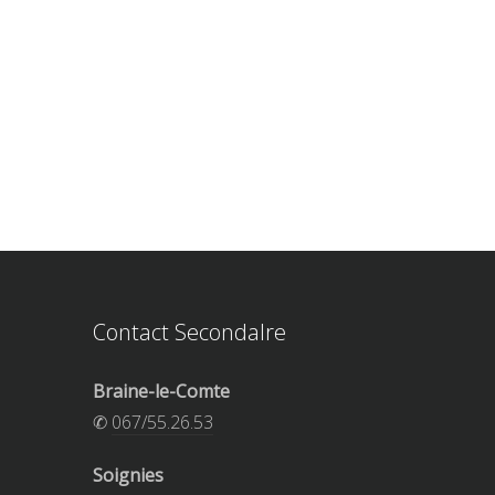
Contact Secondalre
Braine-le-Comte
✆
067/55.26.53
Soignies