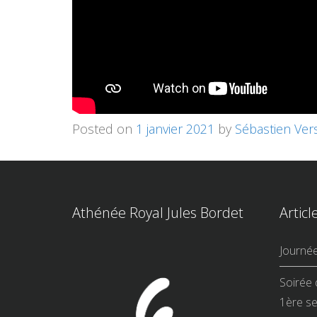
Posted on
1 janvier 2021
by
Sébastien Ver
Athénée Royal Jules Bordet
Articl
Journé
Soirée 
1ère se