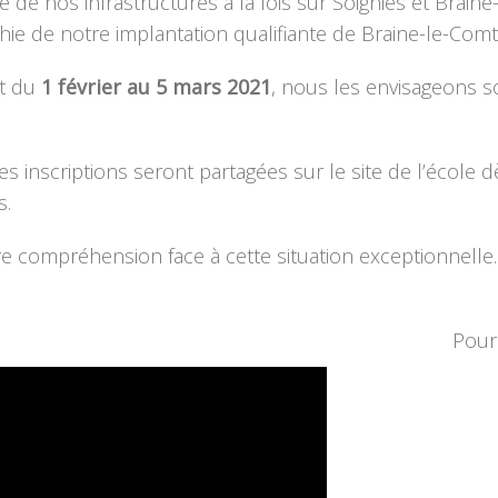
e nos infrastructures à la fois sur Soignies et Braine-l
phie de notre implantation qualifiante de Braine-le-Comt
nt du
1 février au 5 mars 2021
, nous les envisageons 
 inscriptions seront partagées sur le site de l’école 
s.
 compréhension face à cette situation exceptionnelle.
Pour