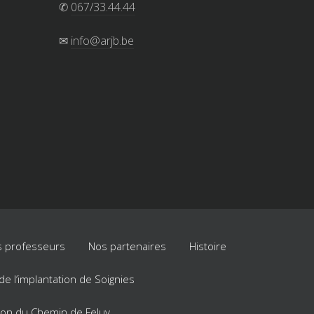
✆
067/33.44.44
✉
info@arjb.be
 professeurs
Nos partenaires
Histoire
e de l’implantation de Soignies
ation du Chemin de Feluy