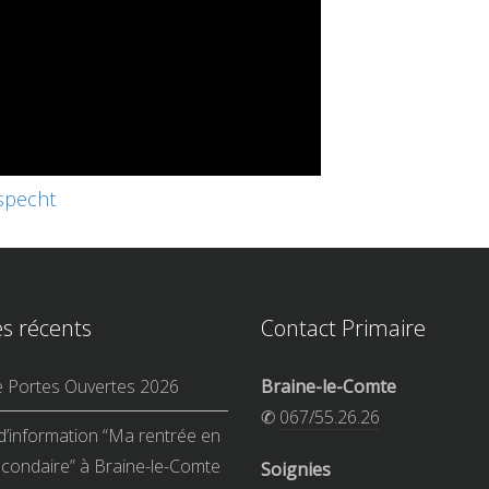
specht
es récents
Contact Primaire
e Portes Ouvertes 2026
Braine-le-Comte
✆
067/55.26.26
d’information “Ma rentrée en
condaire” à Braine-le-Comte
Soignies