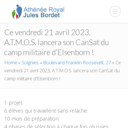
Ce vendredi 21 avril 2023,
A.T.M.O.S. lancera son CanSat du
camp militaire d’Elsenborn !
Home
»
Soignies
»
Boulevard Franklin Roosevelt, 27
»
Ce
vendredi 21 avril 2023, A.T.M.O.S. lancera son CanSat du
camp militaire d’Elsenborn !
1 projet.
6 élèves qui travaillent sans relâche.
10 mois de préparation.
4 phases de sélection à chaque fois réussies.