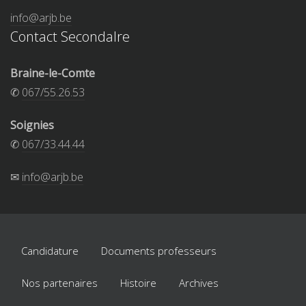
info@arjb.be
Contact Secondalre
Braine-le-Comte
✆
067/55.26.53
Soignies
✆
067/33.44.44
✉
info@arjb.be
Candidature
Documents professeurs
Nos partenaires
Histoire
Archives