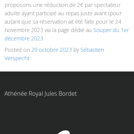
proposons une réduction de 2€ par spectateur
adulte ayant participé au repas juste avant (pour
autant que sa réservation ait été faite pour le 24
novembre 2023 via la page dédié au
Souper du 1er
décembre 2023
.
Posted on
20 octobre 2023
by
Sébastien
Verspecht
Athénée Royal Jules Bordet