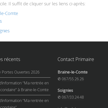
e. Il suffit de cliquer sur les liens ci-après:
-le-Comte
s
ignies
es récents
Contact Primaire
e Portes Ouvertes 2026
Braine-le-Comte
✆
067/55.26.26
d’information “Ma rentrée en
condaire” à Braine-le-Comte
Soignies
✆
067/33.24.48
d’information “Ma rentrée en
condaire”