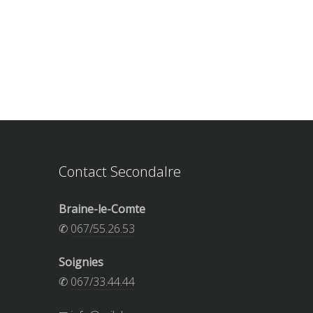
Contact Secondalre
Braine-le-Comte
✆
067/55.26.53
Soignies
✆
067/33.44.44