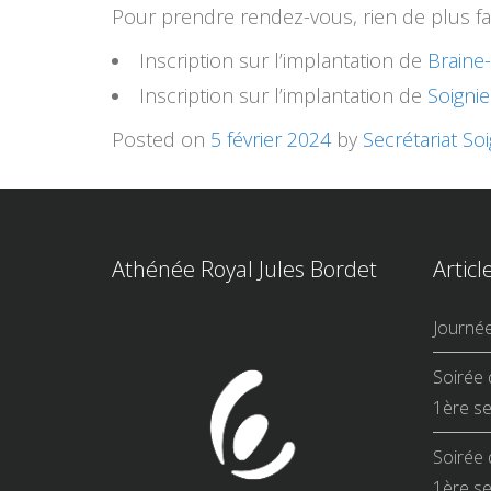
Pour prendre rendez-vous, rien de plus facil
Inscription sur l’implantation de
Braine
Inscription sur l’implantation de
Soignie
Posted on
5 février 2024
by
Secrétariat So
Athénée Royal Jules Bordet
Articl
Journé
Soirée 
1ère se
Soirée 
1ère se