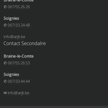
✆
067/55.26.26
Soignies
✆
067/33.24.48
info@arjb.be
Contact Secondalre
Braine-le-Comte
✆
067/55.26.53
Soignies
✆
067/33.44.44
✉
info@arjb.be