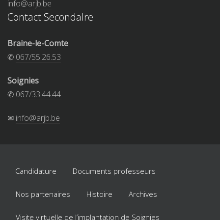
info@arjb.be
Contact Secondalre
Braine-le-Comte
✆
067/55.26.53
Soignies
✆
067/33.44.44
✉
info@arjb.be
Candidature
Documents professeurs
Nos partenaires
Histoire
Archives
Visite virtuelle de l’implantation de Soignies