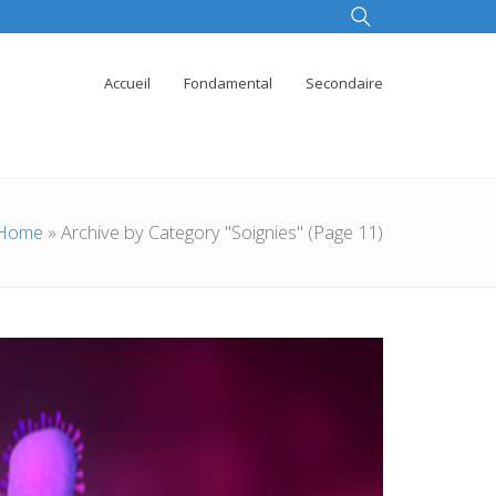
Accueil
Fondamental
Secondaire
Home
»
Archive by Category "Soignies"
(Page 11)