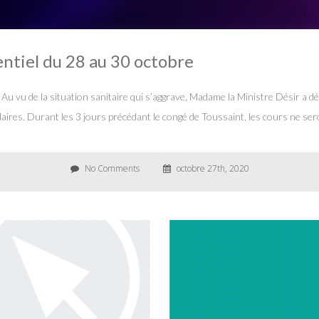
ntiel du 28 au 30 octobre
 Au vu de la situation sanitaire qui s’aggrave, Madame la Ministre Désir a
daires. Durant les 3 jours précédant le congé de Toussaint, les cours ne ser
No Comments
octobre 27th, 2020