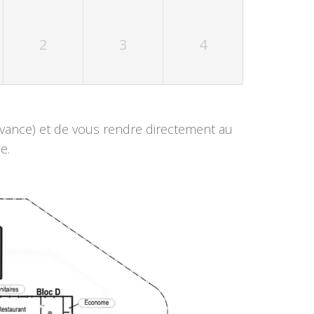
2
3
4
’avance) et de vous rendre directement au
e.