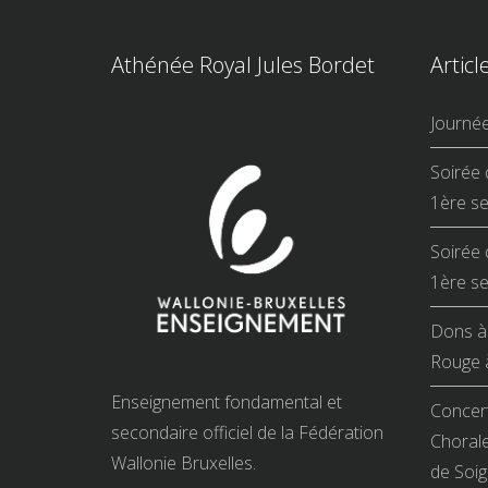
Athénée Royal Jules Bordet
Articl
Journé
Soirée 
1ère se
Soirée 
1ère se
Dons à 
Rouge à
Enseignement fondamental et
Concert
secondaire officiel de la Fédération
Chorale
Wallonie Bruxelles.
de Soig