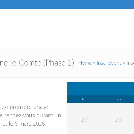
ne-le-Comte (Phase 1)
Home
»
Inscriptions
»
Ins
lun
mar
cette première phase
dre rendez-vous durant un
27
28
r et le 6 mars 2026.