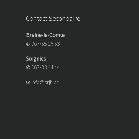
Contact Secondalre
Braine-le-Comte
✆
067/55.26.53
Soignies
✆
067/33.44.44
✉
info@arjb.be