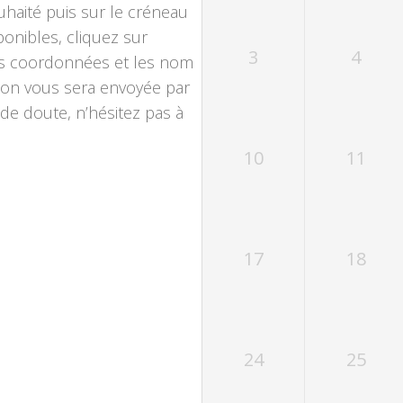
souhaité puis sur le créneau
ponibles, cliquez sur
3
4
os coordonnées et les nom
ion vous sera envoyée par
 de doute, n’hésitez pas à
10
11
17
18
24
25