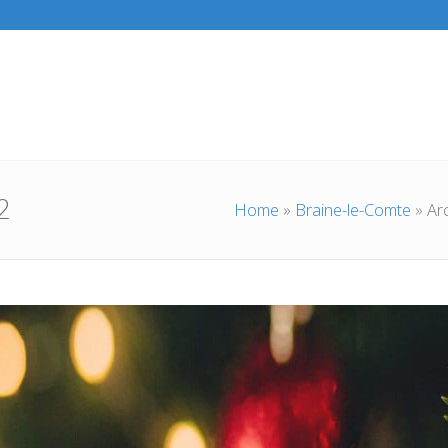
2
Home
»
Braine-le-Comte
»
Ar