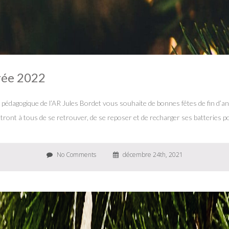
rée 2022
 pédagogique de l’AR Jules Bordet vous souhaite de bonnes fêtes de fin d’ann
ront à tous de se retrouver, de se reposer et de recharger ses batteries p
No Comments
décembre 24th, 2021