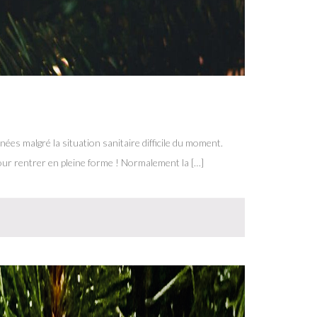
ées malgré la situation sanitaire difficile du moment.
our rentrer en pleine forme ! Normalement la […]