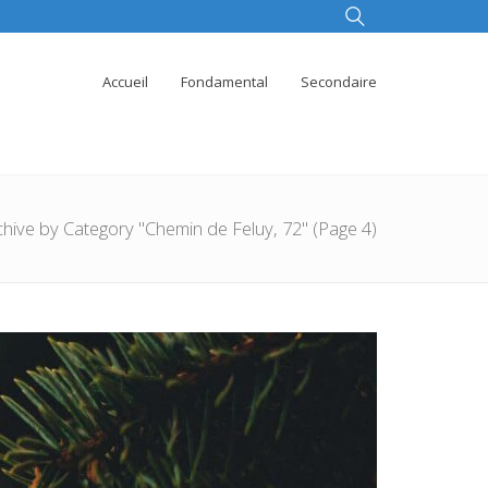
Accueil
Fondamental
Secondaire
chive by Category "Chemin de Feluy, 72"
(Page 4)