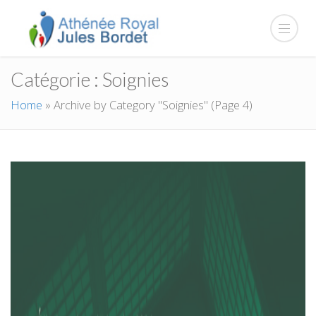
Catégorie :
Soignies
Home
»
Archive by Category "Soignies"
(Page 4)